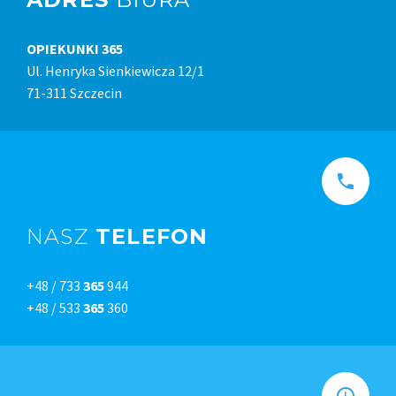
OPIEKUNKI 365
Ul. Henryka Sienkiewicza 12/1
71-311 Szczecin
NASZ
TELEFON
+48 / 733
365
944
+48 / 533
365
360