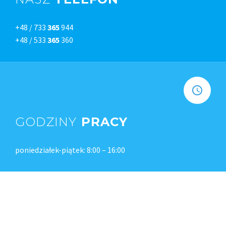
+48 / 733
365
944
+48 / 533
365
360
GODZINY
PRACY
poniedziałek-piątek: 8:00 – 16:00