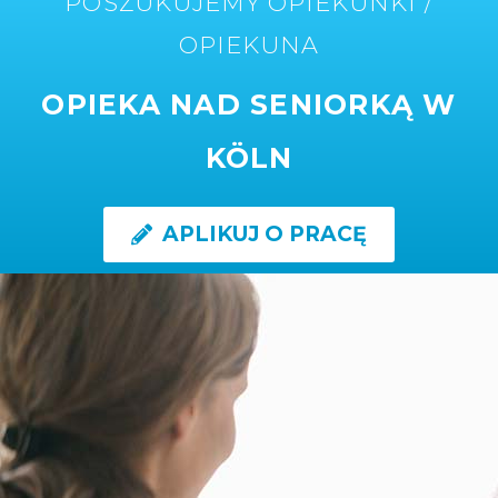
POSZUKUJEMY OPIEKUNKI /
OPIEKUNA
OPIEKA NAD SENIORKĄ W
KÖLN
APLIKUJ O PRACĘ