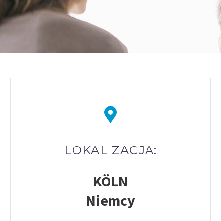
LOKALIZACJA:
K
ÖL
N
Niemcy