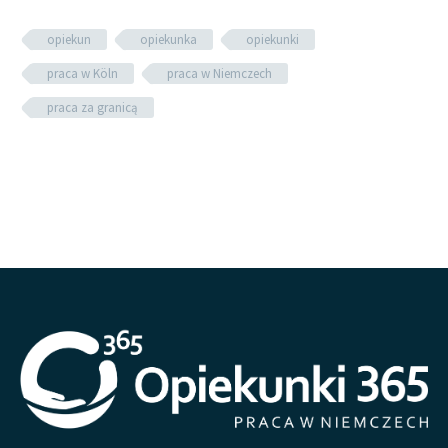
opiekun
opiekunka
opiekunki
praca w Köln
praca w Niemczech
praca za granicą