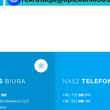
S
BIURA
NASZ
TELEFO
 365
+48 / 733
365
944
 Sienkiewicza 12/1
+48 / 533
365
360
ecin