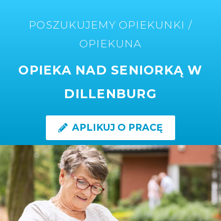
POSZUKUJEMY OPIEKUNKI /
OPIEKUNA
OPIEKA NAD SENIORKĄ W
DILLENBURG
APLIKUJ O PRACĘ