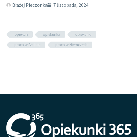
Błażej Pieczonka
7 listopada, 2024
opiekun
opiekunka
opiekunki
praca w Berlinie
praca w Niemczech