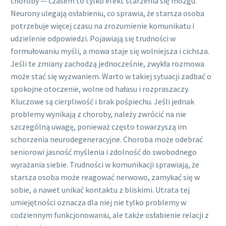
choroby — czasem to tylko efekt starzenia się mózgu.
Neurony ulegają osłabieniu, co sprawia, że starsza osoba
potrzebuje więcej czasu na zrozumienie komunikatu i
udzielenie odpowiedzi. Pojawiają się trudności w
formułowaniu myśli, a mowa staje się wolniejsza i cichsza.
Jeśli te zmiany zachodzą jednocześnie, zwykła rozmowa
może stać się wyzwaniem. Warto w takiej sytuacji zadbać o
spokojne otoczenie, wolne od hałasu i rozpraszaczy.
Kluczowe są cierpliwość i brak pośpiechu. Jeśli jednak
problemy wynikają z choroby, należy zwrócić na nie
szczególną uwagę, ponieważ często towarzyszą im
schorzenia neurodegeneracyjne. Choroba może odebrać
seniorowi jasność myślenia i zdolność do swobodnego
wyrażania siebie. Trudności w komunikacji sprawiają, że
starsza osoba może reagować nerwowo, zamykać się w
sobie, a nawet unikać kontaktu z bliskimi. Utrata tej
umiejętności oznacza dla niej nie tylko problemy w
codziennym funkcjonowaniu, ale także osłabienie relacji z